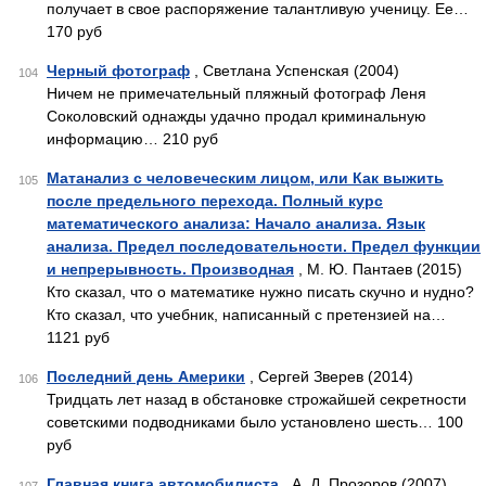
получает в свое распоряжение талантливую ученицу. Ее…
170 руб
Черный фотограф
, Светлана Успенская (2004)
104
Ничем не примечательный пляжный фотограф Леня
Соколовский однажды удачно продал криминальную
информацию… 210 руб
Матанализ с человеческим лицом, или Как выжить
105
после предельного перехода. Полный курс
математического анализа: Начало анализа. Язык
анализа. Предел последовательности. Предел функции
и непрерывность. Производная
, М. Ю. Пантаев (2015)
Кто сказал, что о математике нужно писать скучно и нудно?
Кто сказал, что учебник, написанный с претензией на…
1121 руб
Последний день Америки
, Сергей Зверев (2014)
106
Тридцать лет назад в обстановке строжайшей секретности
советскими подводниками было установлено шесть… 100
руб
Главная книга автомобилиста
, А. Д. Прозоров (2007)