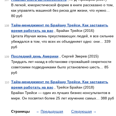
107
В легкой, юмористической форме в книге рассказано о том,
как управлять машиной без риска для жизни, что нужно…
80 руб
Тайм-менеджмент по Брайану Трейси. Как заставить
108
время работать на вас
, Брайан Трейси (2016)
Цитата Изучая жизнь преуспевающих людей, я все сильнее
убеждался в том, что всех их объединяет одно: они… 339
руб
Последний день Америки
, Сергей Зверев (2015)
109
Тридцать лет назад в обстановке строжайшей секретности
советскими подводниками было установлено шесть… 85
руб
Тайм-менеджмент по Брайану Трейси. Как заставить
110
время работать на вас
, Трейси Брайан (2018)
Брайан Трейси — один из лучших бизнес-консультантов в
мире. Он посвятил более 25 лет изучению самых… 388 руб
Страницы
←
Предыдущая
Следующая
→